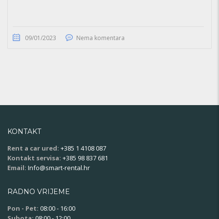
09/01/2023
Nema komentara
KONTAKT
Rent a car ured:
+385 1 4108 087
Kontakt servisa:
+385 98 837 681
Email:
Info@smart-rental.hr
RADNO VRIJEME
Pon - Pet:
08:00 - 16:00
Subota:
08:00 - 12:00