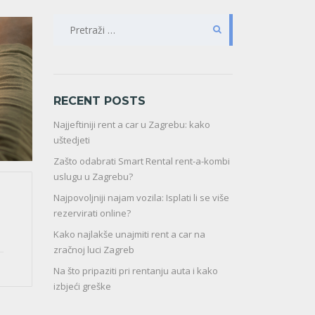
PRETRAŽI:
RECENT POSTS
Najjeftiniji rent a car u Zagrebu: kako
uštedjeti
Zašto odabrati Smart Rental rent-a-kombi
uslugu u Zagrebu?
Najpovoljniji najam vozila: Isplati li se više
rezervirati online?
Kako najlakše unajmiti rent a car na
zračnoj luci Zagreb
Na što pripaziti pri rentanju auta i kako
izbjeći greške