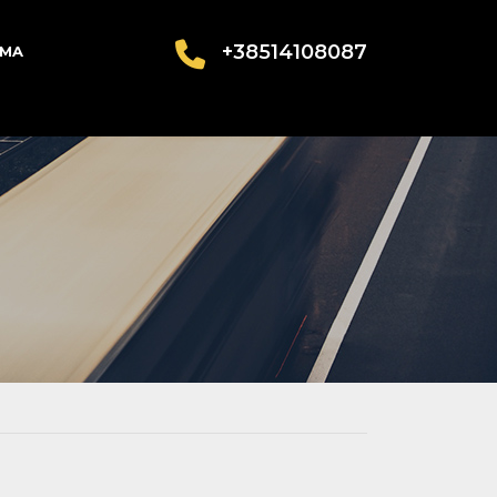
+38514108087
AMA